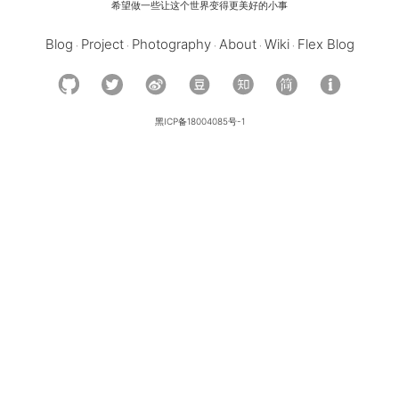
Blog
Project
Photography
About
Wiki
Flex Blog
·
·
·
·
·
Hello, I am
Kenshin Wan
黑ICP备18004085号-1
独立开发者，全栈开发者，
简悦
·
简 Tab
·
GNVM
以
希望做一些让这个世界变得更美好的小